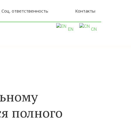
Соц. ответственность
Контакты
EN
CN
льному
ся полного