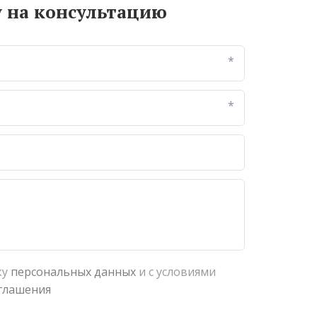
у на консультацию
*
*
ку
персональных данных
и с условиями
глашения