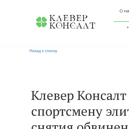
О на
+
Назад к списку
Клевер Консалт
спортсмену эли
снятия обвине